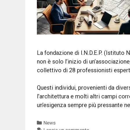
La fondazione di I.N.D.E.P. (Istituto 
non è solo l’inizio di un’associazion
collettivo di 28 professionisti esperti
Questi individui, provenienti da div
l’architettura e molti altri campi corr
un’esigenza sempre più pressante nel
Categorie
News
Lascia un commento