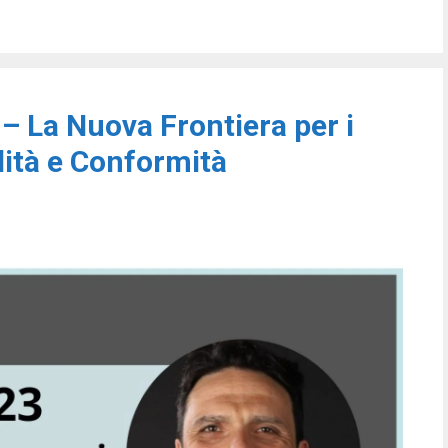
 La Nuova Frontiera per i
lità e Conformità