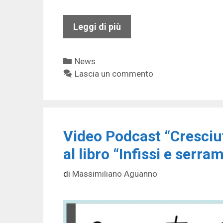
Leggi di più
Categorie
News
Lascia un commento
Video Podcast “Cresciut
al libro “Infissi e serram
di
Massimiliano Aguanno