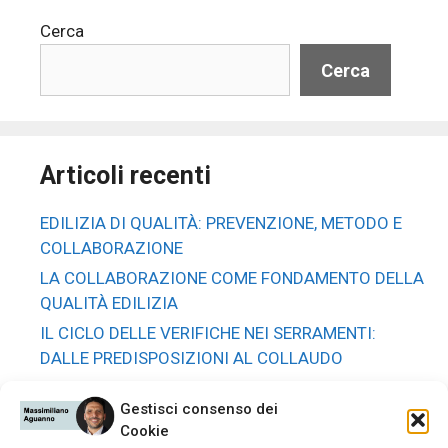
Cerca
Cerca
Articoli recenti
EDILIZIA DI QUALITÀ: PREVENZIONE, METODO E
COLLABORAZIONE
LA COLLABORAZIONE COME FONDAMENTO DELLA
QUALITÀ EDILIZIA
IL CICLO DELLE VERIFICHE NEI SERRAMENTI:
DALLE PREDISPOSIZIONI AL COLLAUDO
PREVENTIVI, CONTRATTI E TAVOLE DI POSA: GLI
Gestisci consenso dei
STRUMENTI CHE GARANTISCONO UN LAVORO
Cookie
SENZA SORPRESE