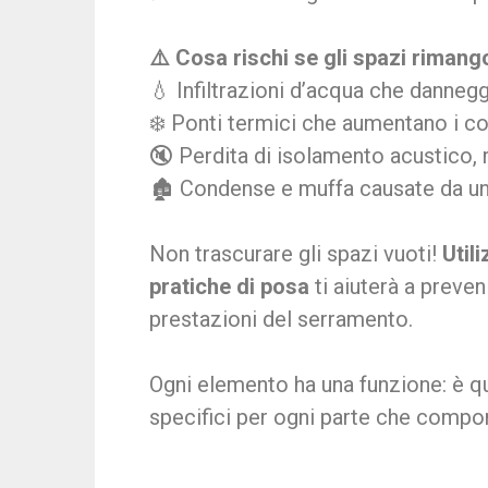
⚠️ Cosa rischi se gli spazi rimang
💧 Infiltrazioni d’acqua che danneg
❄️ Ponti termici che aumentano i c
🔇 Perdita di isolamento acustico,
🏚️ Condense e muffa causate da un
Non trascurare gli spazi vuoti!
Util
pratiche di posa
ti aiuterà a preven
prestazioni del serramento.
Ogni elemento ha una funzione: è q
specifici per ogni parte che compo